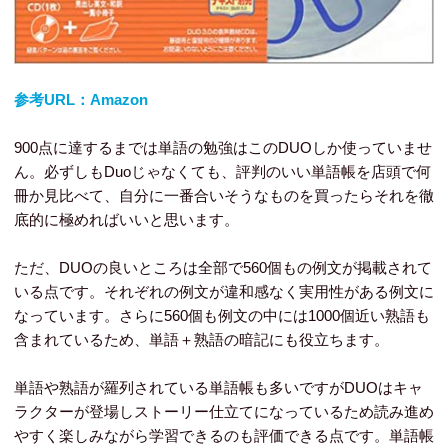
参考URL：Amazon
900点に達するまでは単語の勉強はこのDUOしか使っていませ
ん。必ずしもDuoじゃなくても、評判のいい単語帳を店頭で何
冊か見比べて、自分に一番合いそうなものを買ったらそれを徹
底的に極めればいいと思います。
ただ、DUOの良いところは全部で560個もの例文が掲載されて
いる点です。それぞれの例文が違和感なく実用性がある例文に
なっています。さらに560個も例文の中には1000個近い熟語も
含まれているため、単語＋熟語の暗記にも役立ちます。
単語や熟語が羅列されている単語帳も多いですがDUOはキャ
ラクターが登場しストーリー仕立てになっているため読み進め
やすく楽しみながら学習できるのも評価できる点です。単語帳