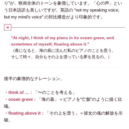
り”が、映画全体のトーンを象徴しています。「心の声」とい
う日本語訳も美しいですが、英語の “not my speaking voice,
but my mind’s voice” の対比構造がより印象的です。
“At night, I think of my piano in its ocean grave, and
sometimes of myself, floating above it.”
（夜になると、海の底に沈んだ私のピアノのことを思う。
そして時々、自分もその上を漂っている夢を見るの。）
後半の象徴的なナレーション。
・
think of …
：「〜のことを考える」
・
ocean grave
：「海の墓」＝ピアノを“亡骸”のように描く比
喩。
・
floating above it
：「その上を漂う」＝彼女の魂の解放を示
唆。