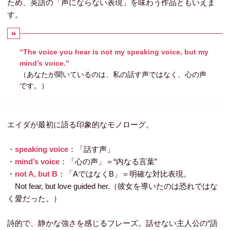
ため、英語の「声にならない表現」を味わう作品ともいえま
す。
“The voice you hear is not my speaking voice, but my
mind’s voice.”
（あなたが聞いているのは、私の話す声ではなく、心の声
です。）
エイダが最初に語る印象的なモノローグ。
・
speaking voice
：「話す声」
・
mind’s voice
：「心の声」＝“内なる言葉”
・
not A, but B
：「AではなくB」＝明確な対比表現。
Not fear, but love guided her.
（彼女を導いたのは恐れではな
く愛だった。）
詩的で、静かな強さを感じるフレーズ。話せない主人公の“語