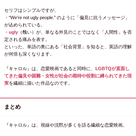
セリフはシンプルですが、
・“We’re not ugly people.” のように「偏見に抗うメッセージ」
が込められている。
・
ugly
（醜い）が、単なる外見のことではなく「人間性」を否
定される痛みを表す。
といった、単語の奥にある「社会背景」を知ると、英語の理解
が何倍も深くなります。
『キャロル』は、恋愛映画であると同時に、
LGBTQが直面し
てきた偏見や困難
・
女性が社会の期待や役割に縛られてきた現
実
を繊細に描いた作品なのです。
まとめ
『キャロル』は、視線や沈黙が多くを語る繊細な恋愛映画。