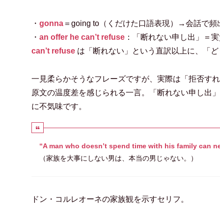
・
gonna
＝going to（くだけた口語表現）→会話で頻出。
・
an offer he can’t refuse
：「断れない申し出」＝実
can’t refuse
は「断れない」という直訳以上に、「ど
一見柔らかそうなフレーズですが、実際は「拒否すれ
原文の温度差を感じられる一言。「断れない申し出」と直
に不気味です。
“A man who doesn’t spend time with his family can ne
（家族を大事にしない男は、本当の男じゃない。）
ドン・コルレオーネの家族観を示すセリフ。