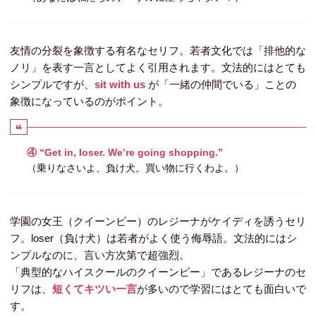
友情の分裂を象徴する有名なセリフ。若者文化では「排他的な
ノリ」を表す一言としてよく引用されます。文法的にはとても
シンプルですが、
sit with us
が「一緒の仲間でいる」ことの
象徴になっているのがポイント。
④ “Get in, loser. We’re going shopping.”
（乗りなさいよ、負け犬。買い物に行くわよ。）
学園の女王（クイーンビー）のレジーナがケイディを誘うセリ
フ。
loser
（負け犬）は若者がよく使う侮辱語。文法的にはシ
ンプルなのに、言い方次第で超強烈。
「典型的なハイスクールのクイーンビー」であるレジーナのセ
リフは、
短くてキツい一言
が多いので学習にはとても面白いで
す。