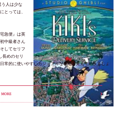
と思う人は少な
にとっては、
宅急便』は英
初中級者さん
そしてセリフ
し長めのセリ
日常的に使いやすいカジュアルな表現を覚えていきましょ
MORE